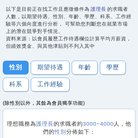
以下是目前正在找工作且應徵條件為
護理長
的求職者
人數，以期望待遇、性別、年齡、學歷、科系、工作經
驗等六個向度進行分析， 可幫助您判斷您在就業市場
上的潛在競爭對手情況。
資料來源：以會員履歷工作待遇欄位計算平均月薪資，
但績效獎金、與其他津貼則不列入其中
性別
期望待遇
年齡
學歷
科系
工作經驗
(除性別以外，其餘為會員獨享功能)
理想職務為
護理長
的求職者約
3000~4000
人，他
們的
性別
分佈如下：