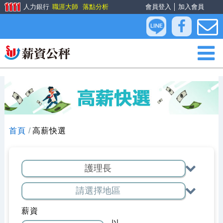
人力銀行
職涯大師
落點分析
會員登入
│
加入會員
首頁
高薪快選
薪資