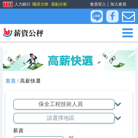
人力銀行
職涯大師
落點分析
會員登入
│
加入會員
首頁
高薪快選
薪資