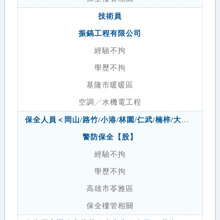
技術員
振鎬工程有限公司
經驗不拘
學歷不拘
基隆市暖暖區
空調╱水機電工程
保全人員＜岡山/路竹/小港/林園/仁武/楠梓/大社＞
警防保全【股】
經驗不拘
學歷不拘
高雄市苓雅區
保全樓管相關