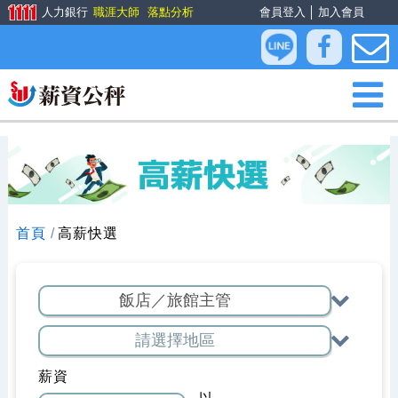
人力銀行
職涯大師
落點分析
會員登入
│
加入會員
首頁
高薪快選
薪資