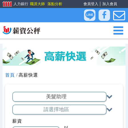
人力銀行
職涯大師
落點分析
會員登入
│
加入會員
首頁
高薪快選
薪資