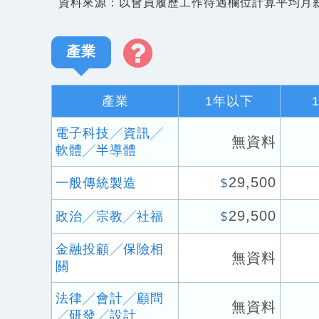
資料來源：以會員履歷工作待遇欄位計算平均月
產業
產業
1年以下
電子科技╱資訊╱
無資料
軟體╱半導體
29,500
一般傳統製造
$
29,500
政治╱宗教╱社福
$
金融投顧╱保險相
無資料
關
法律╱會計╱顧問
無資料
╱研發╱設計