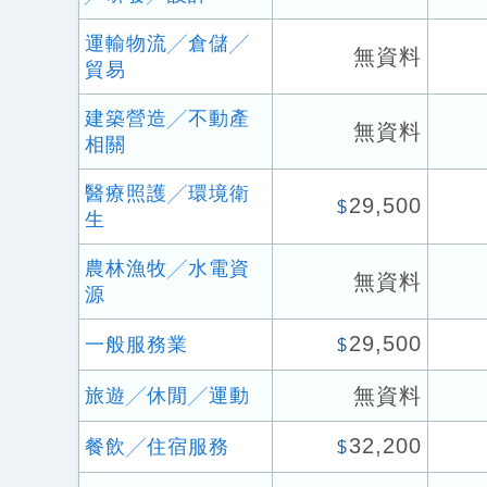
運輸物流╱倉儲╱
無資料
貿易
建築營造╱不動產
無資料
相關
醫療照護╱環境衛
29,500
$
生
農林漁牧╱水電資
無資料
源
29,500
一般服務業
$
無資料
旅遊╱休閒╱運動
32,200
餐飲╱住宿服務
$