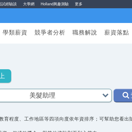
面試經驗談
大學網
Holland興趣測驗
更多
學類薪資
競爭者分析
職務解說
薪資落點
上
教育程度、工作地區等四項向度依年資排序；可幫助您看出