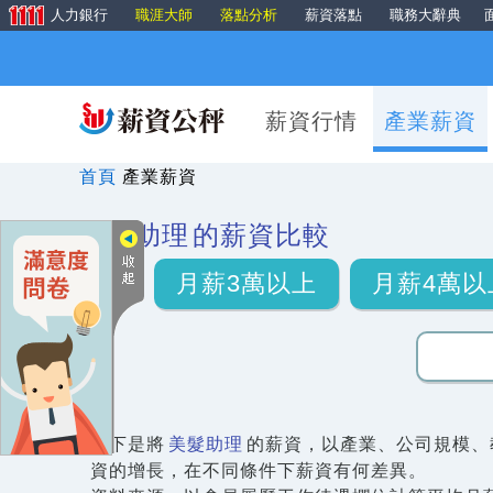
人力銀行
職涯大師
落點分析
薪資落點
職務大辭典
薪資行情
產業薪資
首頁
產業薪資
美髮助理
的薪資比較
月薪3萬以上
月薪4萬以
以下是將
美髮助理
的薪資，以產業、公司規模、
資的增長，在不同條件下薪資有何差異。