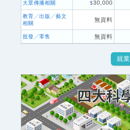
30,000
大眾傳播相關
$
教育╱出版╱藝文
無資料
相關
無資料
批發╱零售
就業