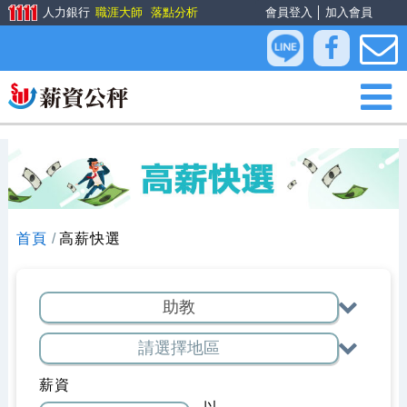
人力銀行
職涯大師
落點分析
會員登入
│
加入會員
首頁
高薪快選
薪資