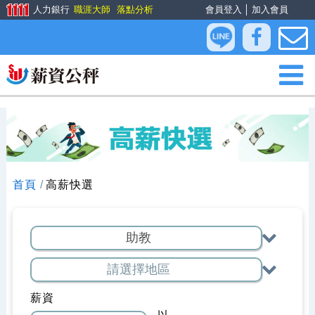
人力銀行
職涯大師
落點分析
會員登入
│
加入會員
首頁
高薪快選
薪資