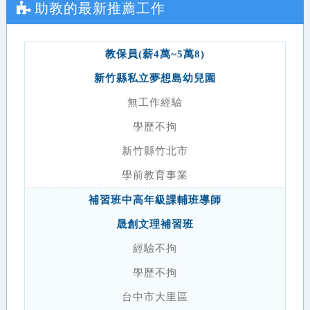
助教
的最新推薦工作
教保員(薪4萬~5萬8)
新竹縣私立夢想島幼兒園
無工作經驗
學歷不拘
新竹縣竹北市
學前教育事業
補習班中高年級課輔班導師
晟創文理補習班
經驗不拘
學歷不拘
台中市大里區