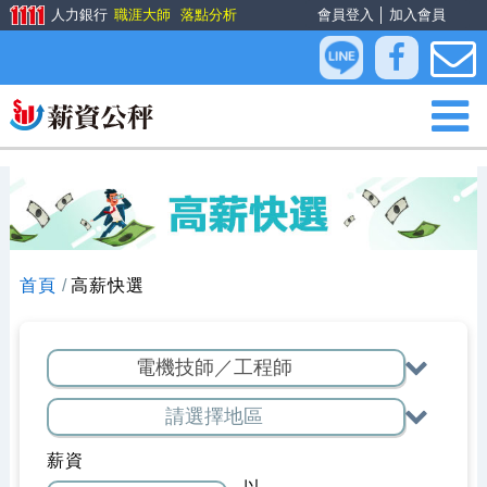
人力銀行
職涯大師
落點分析
會員登入
│
加入會員
首頁
高薪快選
薪資