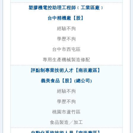
塑膠機電控助理工程師﹝工業區廠﹞
台中精機廠【股】
經驗不拘
學歷不拘
台中市西屯區
專用生產機械製造修配
評點制專業技術人才【南崁廠區】
義美食品【股】(總公司)
經驗不拘
學歷不拘
桃園市蘆竹區
食品製造╱加工