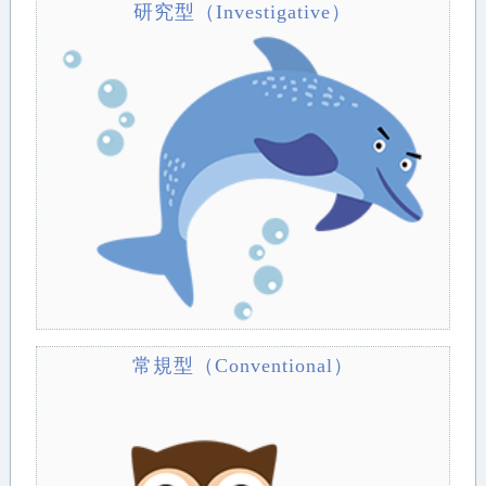
研究型（Investigative）
常規型（Conventional）