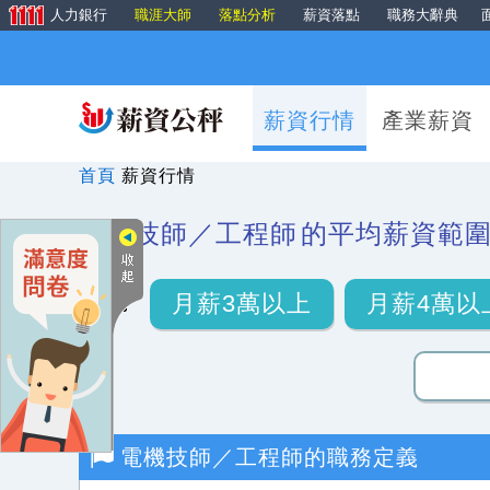
人力銀行
職涯大師
落點分析
薪資落點
職務大辭典
薪資行情
產業薪資
首頁
薪資行情
電機技師／工程師
的平均薪資範
月薪3萬以上
月薪4萬以
電機技師／工程師
的職務定義