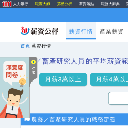
人力銀行
職涯大師
落點分析
薪資落點
職務大辭典
薪資行情
產業薪資
首頁
薪資行情
農藝／畜產研究人員
的平均薪資
月薪3萬以上
月薪4萬以
農藝／畜產研究人員
的職務定義