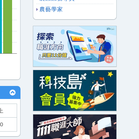
農藝學家
上
0