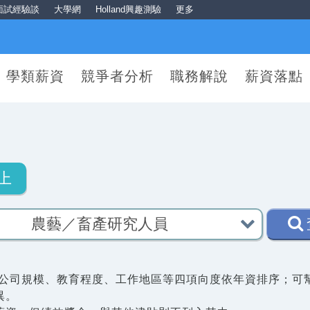
面試經驗談
大學網
Holland興趣測驗
更多
學類薪資
競爭者分析
職務解說
薪資落點
上
公司規模、教育程度、工作地區等四項向度依年資排序；可
異。