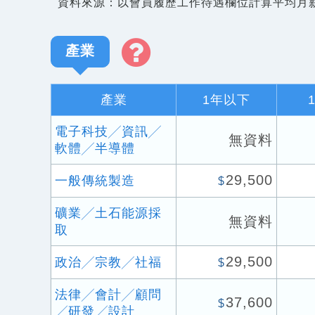
資料來源：以會員履歷工作待遇欄位計算平均月
產業
產業
1年以下
電子科技╱資訊╱
無資料
軟體╱半導體
29,500
一般傳統製造
$
礦業╱土石能源採
無資料
取
29,500
政治╱宗教╱社福
$
法律╱會計╱顧問
37,600
$
╱研發╱設計