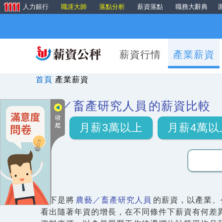
人力銀行
職涯大師
落點分析
薪資落點
職務大辭典
薪資行情
產業薪資
首頁
產業薪資
農藝／畜產研究人員
的薪資比較
月薪3萬以上
月薪4萬以
以下是將
農藝／畜產研究人員
的薪資，以產業、
看出隨著年資的增長，在不同條件下薪資有何差