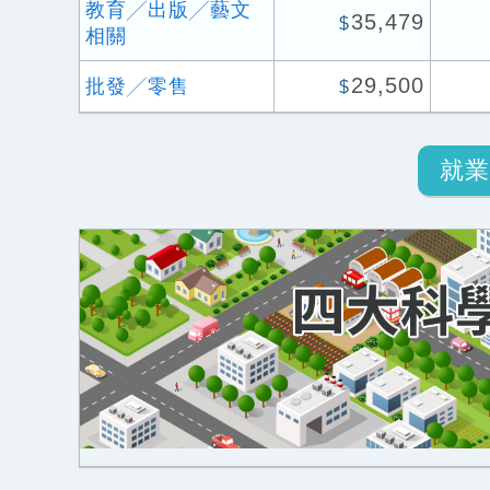
教育╱出版╱藝文
35,479
$
相關
29,500
批發╱零售
$
就業