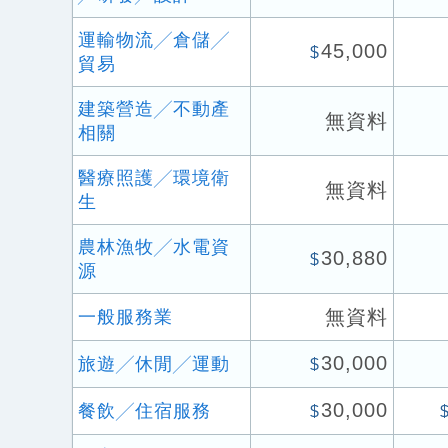
運輸物流╱倉儲╱
45,000
$
貿易
建築營造╱不動產
無資料
相關
醫療照護╱環境衛
無資料
生
農林漁牧╱水電資
30,880
$
源
無資料
一般服務業
30,000
旅遊╱休閒╱運動
$
30,000
餐飲╱住宿服務
$