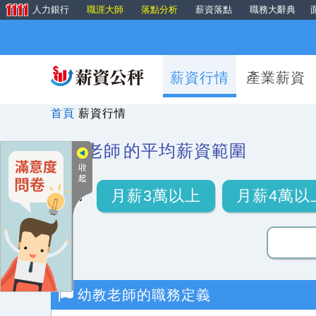
人力銀行
職涯大師
落點分析
薪資落點
職務大辭典
薪資行情
產業薪資
首頁
薪資行情
幼教老師
的平均薪資範圍
月薪3萬以上
月薪4萬以
幼教老師
的職務定義