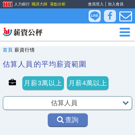
人力銀行
職涯大師
落點分析
會員登入
│
加入會員
首頁
薪資行情
估算人員
的平均薪資範圍
月薪3萬以上
月薪4萬以上
查詢