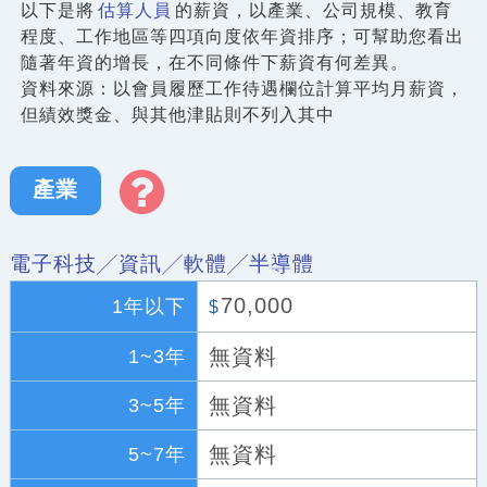
以下是將
估算人員
的薪資，以產業、公司規模、教育
程度、工作地區等四項向度依年資排序；可幫助您看出
隨著年資的增長，在不同條件下薪資有何差異。
資料來源：以會員履歷工作待遇欄位計算平均月薪資，
但績效獎金、與其他津貼則不列入其中
產業
電子科技╱資訊╱軟體╱半導體
70,000
1年以下
$
無資料
1~3年
無資料
3~5年
無資料
5~7年