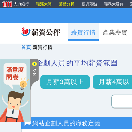
人力銀行
職涯大師
落點分析
薪資落點
職務大辭典
薪資行情
產業薪資
首頁
薪資行情
網站企劃人員
的平均薪資範圍
月薪3萬以上
月薪4萬以
網站企劃人員
的職務定義