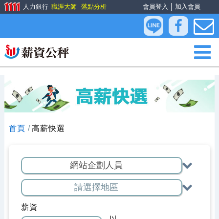
人力銀行
職涯大師
落點分析
會員登入
│
加入會員
首頁
高薪快選
薪資