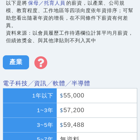
以下是將
保母／托育人員
的薪資，以產業、公司規
模、教育程度、工作地區等四項向度依年資排序；可幫
助您看出隨著年資的增長，在不同條件下薪資有何差
異。
資料來源：以會員履歷工作待遇欄位計算平均月薪資，
但績效獎金、與其他津貼則不列入其中
產業
電子科技╱資訊╱軟體╱半導體
55,000
1年以下
$
57,200
1~3年
$
59,488
3~5年
$
無資料
5~7年