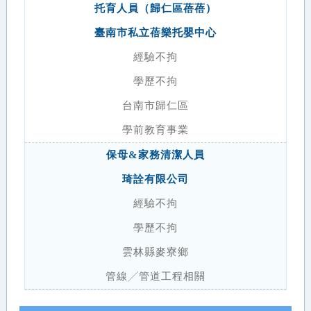
托育人員（歸仁區蓓蓓）
臺南市私立蓓樂托嬰中心
經驗不拘
學歷不拘
台南市歸仁區
學前教育事業
保母&家務清潔人員
琦詮有限公司
經驗不拘
學歷不拘
雲林縣麥寮鄉
管線╱管道工程相關