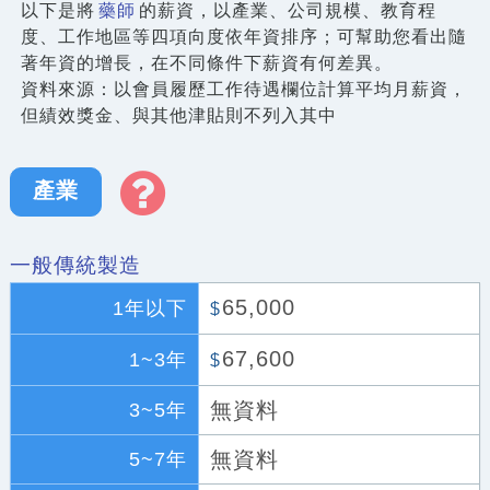
以下是將
藥師
的薪資，以產業、公司規模、教育程
度、工作地區等四項向度依年資排序；可幫助您看出隨
著年資的增長，在不同條件下薪資有何差異。
資料來源：以會員履歷工作待遇欄位計算平均月薪資，
但績效獎金、與其他津貼則不列入其中
產業
一般傳統製造
65,000
1年以下
$
67,600
1~3年
$
無資料
3~5年
無資料
5~7年