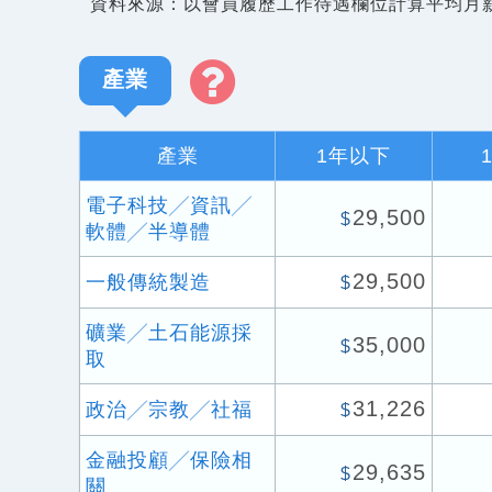
資料來源：以會員履歷工作待遇欄位計算平均月
產業
產業
1年以下
電子科技╱資訊╱
29,500
$
軟體╱半導體
29,500
一般傳統製造
$
礦業╱土石能源採
35,000
$
取
31,226
政治╱宗教╱社福
$
金融投顧╱保險相
29,635
$
關