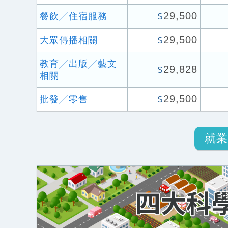
29,500
餐飲╱住宿服務
$
29,500
大眾傳播相關
$
教育╱出版╱藝文
29,828
$
相關
29,500
批發╱零售
$
就業