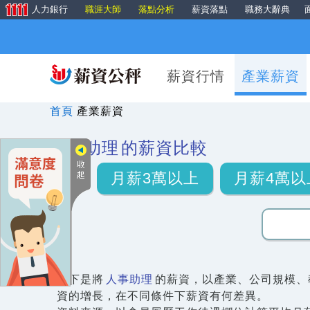
人力銀行
職涯大師
落點分析
薪資落點
職務大辭典
薪資行情
產業薪資
首頁
產業薪資
人事助理
的薪資比較
月薪3萬以上
月薪4萬以
以下是將
人事助理
的薪資，以產業、公司規模、
資的增長，在不同條件下薪資有何差異。