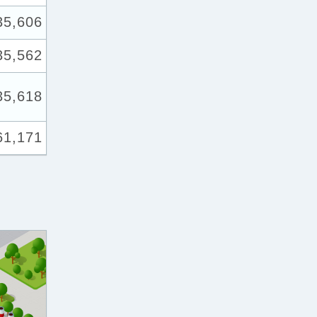
35,606
35,562
35,618
61,171