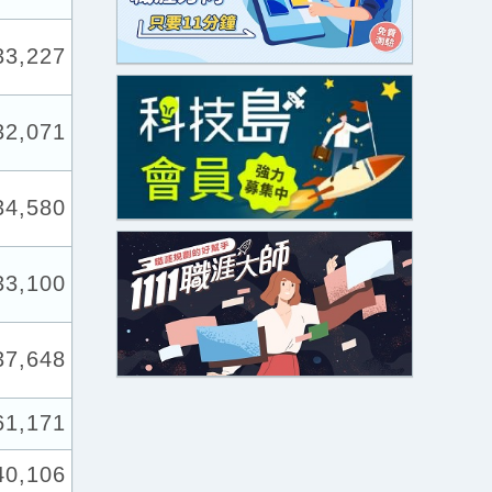
33,227
32,071
34,580
33,100
37,648
61,171
40,106