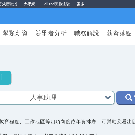
面試經驗談
大學網
Holland興趣測驗
更多
學類薪資
競爭者分析
職務解說
薪資落點
上
教育程度、工作地區等四項向度依年資排序；可幫助您看出