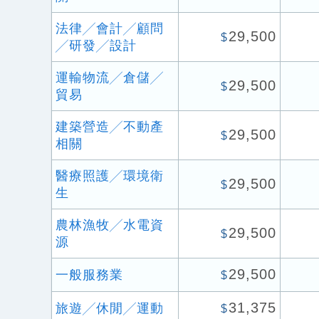
法律╱會計╱顧問
29,500
$
╱研發╱設計
運輸物流╱倉儲╱
29,500
$
貿易
建築營造╱不動產
29,500
$
相關
醫療照護╱環境衛
29,500
$
生
農林漁牧╱水電資
29,500
$
源
29,500
一般服務業
$
31,375
旅遊╱休閒╱運動
$