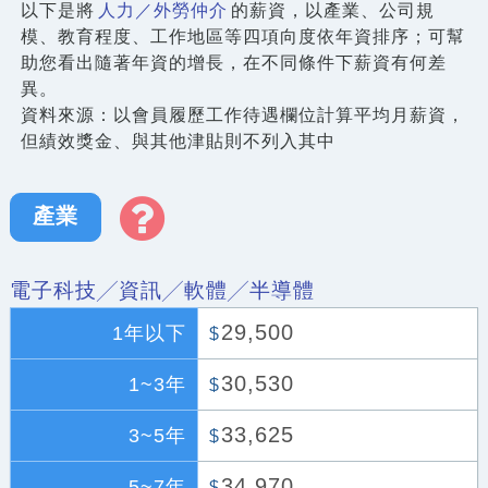
以下是將
人力／外勞仲介
的薪資，以產業、公司規
模、教育程度、工作地區等四項向度依年資排序；可幫
助您看出隨著年資的增長，在不同條件下薪資有何差
異。
資料來源：以會員履歷工作待遇欄位計算平均月薪資，
但績效獎金、與其他津貼則不列入其中
產業
電子科技╱資訊╱軟體╱半導體
29,500
1年以下
$
30,530
1~3年
$
33,625
3~5年
$
34,970
5~7年
$