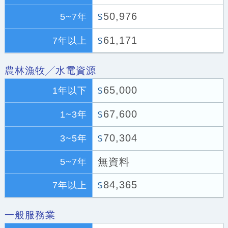
50,976
5~7年
$
61,171
7年以上
$
農林漁牧╱水電資源
65,000
1年以下
$
67,600
1~3年
$
70,304
3~5年
$
無資料
5~7年
84,365
7年以上
$
一般服務業