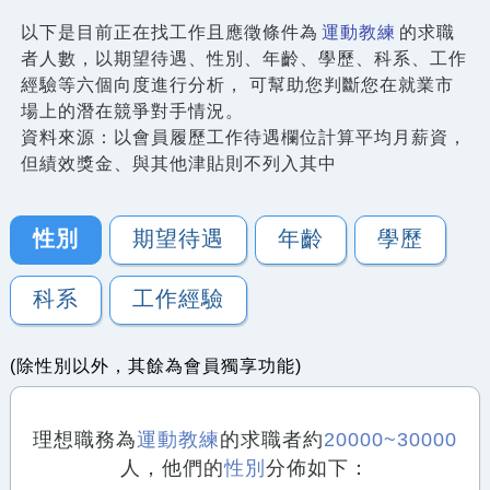
以下是目前正在找工作且應徵條件為
運動教練
的求職
者人數，以期望待遇、性別、年齡、學歷、科系、工作
經驗等六個向度進行分析， 可幫助您判斷您在就業市
場上的潛在競爭對手情況。
資料來源：以會員履歷工作待遇欄位計算平均月薪資，
但績效獎金、與其他津貼則不列入其中
性別
期望待遇
年齡
學歷
科系
工作經驗
(除性別以外，其餘為會員獨享功能)
理想職務為
運動教練
的求職者約
20000~30000
人，他們的
性別
分佈如下：