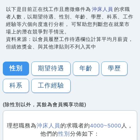
以下是目前正在找工作且應徵條件為
沖床人員
的求職
者人數，以期望待遇、性別、年齡、學歷、科系、工作
經驗等六個向度進行分析， 可幫助您判斷您在就業市
場上的潛在競爭對手情況。
資料來源：以會員履歷工作待遇欄位計算平均月薪資，
但績效獎金、與其他津貼則不列入其中
性別
期望待遇
年齡
學歷
科系
工作經驗
(除性別以外，其餘為會員獨享功能)
理想職務為
沖床人員
的求職者約
4000~5000
人，
他們的
性別
分佈如下：