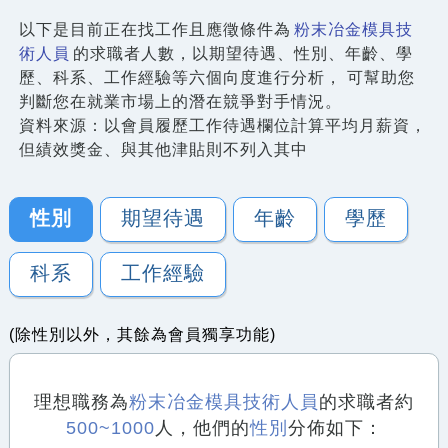
以下是目前正在找工作且應徵條件為
粉末冶金模具技
術人員
的求職者人數，以期望待遇、性別、年齡、學
歷、科系、工作經驗等六個向度進行分析， 可幫助您
判斷您在就業市場上的潛在競爭對手情況。
資料來源：以會員履歷工作待遇欄位計算平均月薪資，
但績效獎金、與其他津貼則不列入其中
性別
期望待遇
年齡
學歷
科系
工作經驗
(除性別以外，其餘為會員獨享功能)
理想職務為
粉末冶金模具技術人員
的求職者約
500~1000
人，他們的
性別
分佈如下：