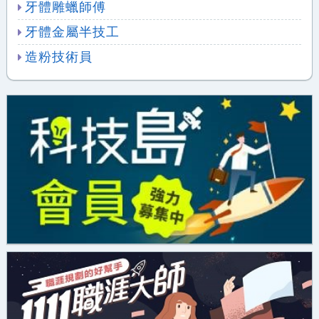
牙體雕蠟師傅
牙體金屬半技工
造粉技術員