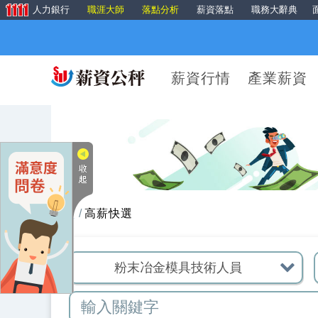
人力銀行
職涯大師
落點分析
薪資落點
職務大辭典
薪資行情
產業薪資
首頁
高薪快選