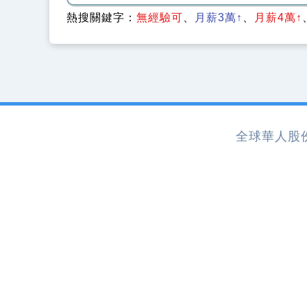
熱搜關鍵字：
無經驗可
月薪3萬↑
月薪4萬↑
全球華人股份有限