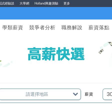
面試經驗談
大學網
Holland興趣測驗
更多
學類薪資
競爭者分析
職務解說
薪資落點
薪資