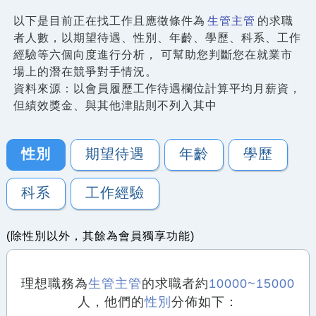
以下是目前正在找工作且應徵條件為
生管主管
的求職
者人數，以期望待遇、性別、年齡、學歷、科系、工作
經驗等六個向度進行分析， 可幫助您判斷您在就業市
場上的潛在競爭對手情況。
資料來源：以會員履歷工作待遇欄位計算平均月薪資，
但績效獎金、與其他津貼則不列入其中
性別
期望待遇
年齡
學歷
科系
工作經驗
(除性別以外，其餘為會員獨享功能)
理想職務為
生管主管
的求職者約
10000~15000
人，他們的
性別
分佈如下：