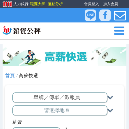
人力銀行
職涯大師
落點分析
會員登入
│
加入會員
首頁
高薪快選
薪資