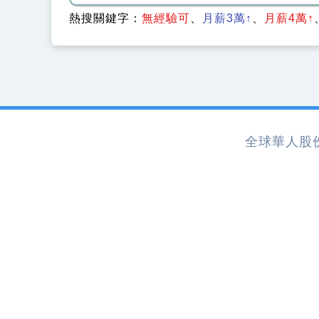
熱搜關鍵字：
無經驗可
月薪3萬↑
月薪4萬↑
全球華人股份有限