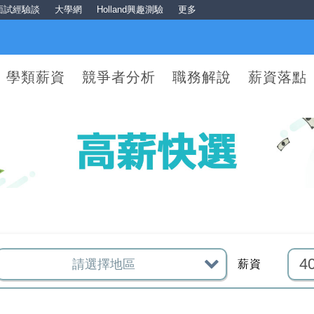
面試經驗談
大學網
Holland興趣測驗
更多
學類薪資
競爭者分析
職務解說
薪資落點
薪資