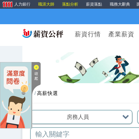
人力銀行
職涯大師
落點分析
薪資落點
職務大辭典
薪資行情
產業薪資
首頁
高薪快選