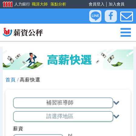
人力銀行
職涯大師
落點分析
會員登入
│
加入會員
首頁
高薪快選
薪資