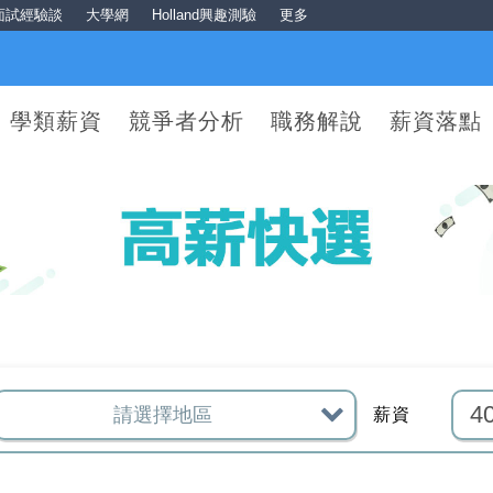
面試經驗談
大學網
Holland興趣測驗
更多
學類薪資
競爭者分析
職務解說
薪資落點
薪資