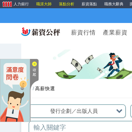
人力銀行
職涯大師
落點分析
薪資落點
職務大辭典
薪資行情
產業薪資
首頁
高薪快選