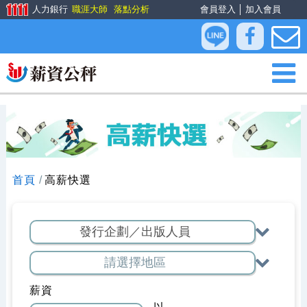
人力銀行
職涯大師
落點分析
會員登入
│
加入會員
首頁
高薪快選
薪資