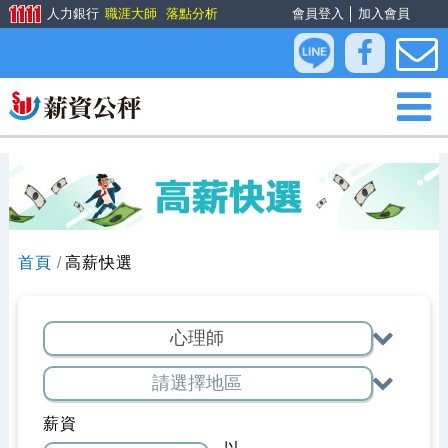
人力銀行
職涯大師
落點分析
會員登入
│
加入會員
首頁
高薪快選
薪資