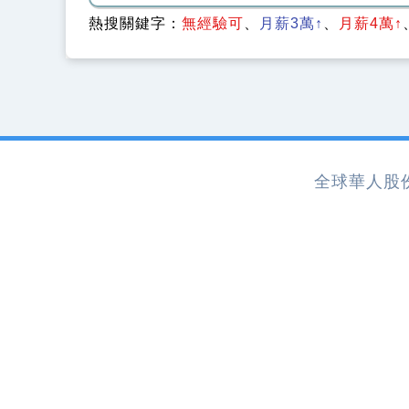
熱搜關鍵字：
無經驗可
月薪3萬↑
月薪4萬↑
全球華人股份有限