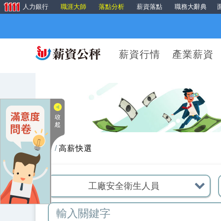
人力銀行
職涯大師
落點分析
薪資落點
職務大辭典
薪資行情
產業薪資
首頁
高薪快選