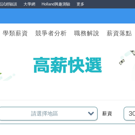
面試經驗談
大學網
Holland興趣測驗
更多
學類薪資
競爭者分析
職務解說
薪資落點
薪資