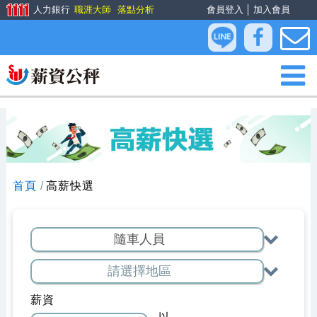
人力銀行
職涯大師
落點分析
會員登入
│
加入會員
首頁
高薪快選
薪資