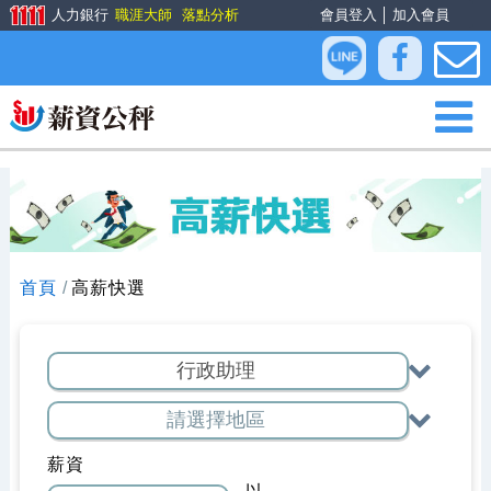
人力銀行
職涯大師
落點分析
會員登入
│
加入會員
首頁
高薪快選
薪資