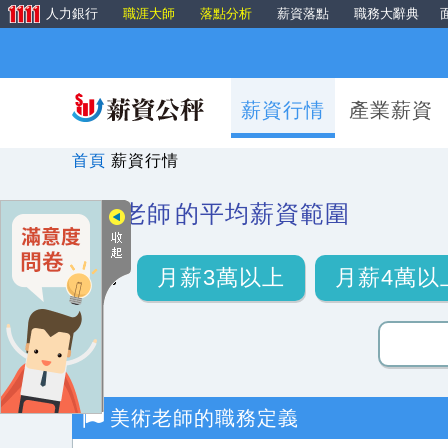
人力銀行
職涯大師
落點分析
薪資落點
職務大辭典
薪資行情
產業薪資
首頁
薪資行情
美術老師
的平均薪資範圍
月薪3萬以上
月薪4萬以
美術老師
的職務定義