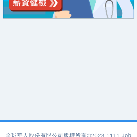
全球華人股份有限公司版權所有©2023 1111 Job