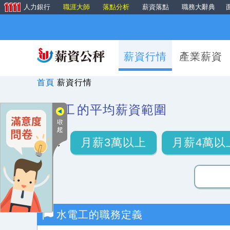
人力銀行
職涯大師
落點分析
薪資落點
職務大辭典
薪資行情
產業薪資
首頁
薪資行情
水電工
的平均薪資範圍
月薪3萬以上
月薪4萬以
水電工
的職務定義