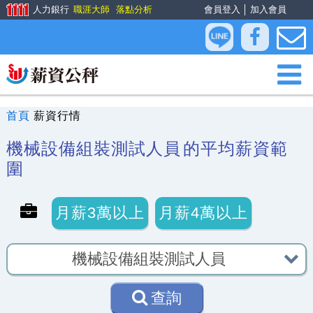
人力銀行
職涯大師
落點分析
會員登入
│
加入會員
首頁
薪資行情
機械設備組裝測試人員
的平均薪資範
圍
月薪3萬以上
月薪4萬以上
查詢