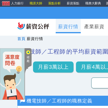
人力銀行
職涯大師
落點分析
薪資落點
職務大辭典
薪資行情
產業薪資
首頁
薪資行情
機電技師／工程師
的平均薪資範
月薪3萬以上
月薪4萬以
機電技師／工程師
的職務定義