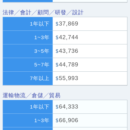
法律╱會計╱顧問╱研發╱設計
37,869
1年以下
$
42,744
1~3年
$
43,736
3~5年
$
44,789
5~7年
$
55,993
7年以上
$
運輸物流╱倉儲╱貿易
64,333
1年以下
$
66,906
1~3年
$