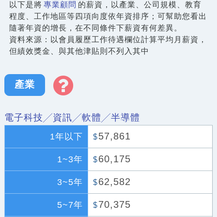
以下是將
專業顧問
的薪資，以產業、公司規模、教育
程度、工作地區等四項向度依年資排序；可幫助您看出
隨著年資的增長，在不同條件下薪資有何差異。
資料來源：以會員履歷工作待遇欄位計算平均月薪資，
但績效獎金、與其他津貼則不列入其中
產業
電子科技╱資訊╱軟體╱半導體
57,861
1年以下
$
60,175
1~3年
$
62,582
3~5年
$
70,375
5~7年
$