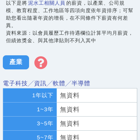
以下是將
泥水工相關人員
的薪資，以產業、公司規
模、教育程度、工作地區等四項向度依年資排序；可幫
助您看出隨著年資的增長，在不同條件下薪資有何差
異。
資料來源：以會員履歷工作待遇欄位計算平均月薪資，
但績效獎金、與其他津貼則不列入其中
產業
電子科技╱資訊╱軟體╱半導體
無資料
1年以下
無資料
1~3年
無資料
3~5年
無資料
5~7年