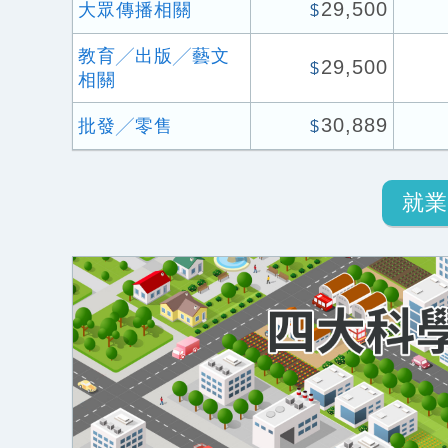
29,500
大眾傳播相關
$
教育╱出版╱藝文
29,500
$
相關
30,889
批發╱零售
$
就業