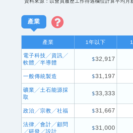
資料來源：以會員履歷工作待遇欄位計算平均月
產業
產業
1年以下
電子科技╱資訊╱
32,917
$
軟體╱半導體
31,197
一般傳統製造
$
礦業╱土石能源採
33,333
$
取
31,667
政治╱宗教╱社福
$
法律╱會計╱顧問
31,000
$
╱研發╱設計