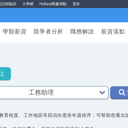
面試經驗談
大學網
Holland興趣測驗
更多
學類薪資
競爭者分析
職務解說
薪資落點
上
教育程度、工作地區等四項向度依年資排序；可幫助您看出