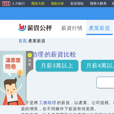
人力銀行
職涯大師
落點分析
薪資落點
職務大辭典
薪資行情
產業薪資
首頁
產業薪資
工務助理
的薪資比較
月薪3萬以上
月薪4萬以
以下是將
工務助理
的薪資，以產業、公司規模、
資的增長，在不同條件下薪資有何差異。