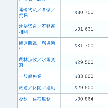
運輸物流╱倉儲╱
30,750
$
貿易
建築營造╱不動產
31,631
$
相關
醫療照護╱環境衛
31,700
$
生
農林漁牧╱水電資
29,500
$
源
33,000
一般服務業
$
29,500
旅遊╱休閒╱運動
$
30,864
餐飲╱住宿服務
$