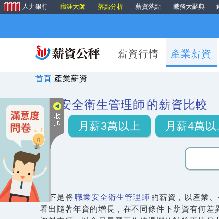
人力銀行
職涯大師
落點分析
薪資落點
職務大辭典
薪資行情
產業薪資
首頁
產業薪資
職業安全衛生管理師
的薪資比較
月薪3萬以上
月薪4萬以
以下是將
職業安全衛生管理師
的薪資，以產業、
看出隨著年資的增長，在不同條件下薪資有何差