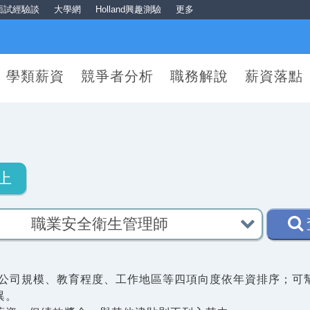
面試經驗談
大學網
Holland興趣測驗
更多
學類薪資
競爭者分析
職務解說
薪資落點
上
公司規模、教育程度、工作地區等四項向度依年資排序；可
異。