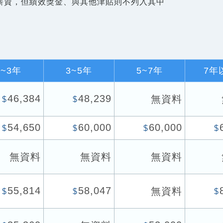
薪資，但績效獎金、與其他津貼則不列入其中
1~3年
3~5年
5~7年
7年
46,384
48,239
無資料
$
$
54,650
60,000
60,000
$
$
$
$
無資料
無資料
無資料
55,814
58,047
無資料
$
$
$