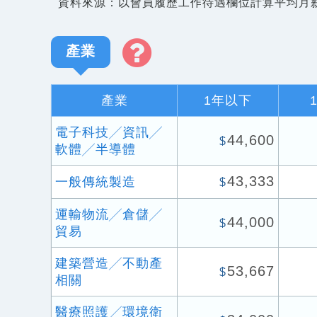
資料來源：以會員履歷工作待遇欄位計算平均月
產業
產業
1年以下
電子科技╱資訊╱
44,600
$
軟體╱半導體
43,333
一般傳統製造
$
運輸物流╱倉儲╱
44,000
$
貿易
建築營造╱不動產
53,667
$
相關
醫療照護╱環境衛