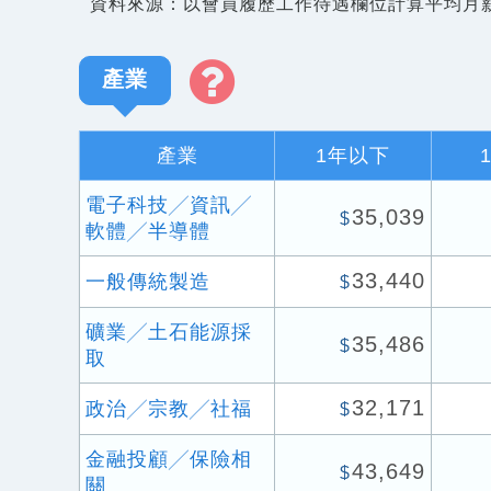
資料來源：以會員履歷工作待遇欄位計算平均月
產業
產業
1年以下
電子科技╱資訊╱
35,039
$
軟體╱半導體
33,440
一般傳統製造
$
礦業╱土石能源採
35,486
$
取
32,171
政治╱宗教╱社福
$
金融投顧╱保險相
43,649
$
關