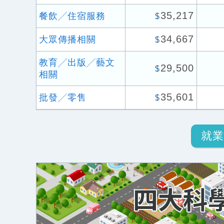
35,217
餐飲╱住宿服務
$
34,667
大眾傳播相關
$
教育╱出版╱藝文
29,500
$
相關
35,601
批發╱零售
$
就業