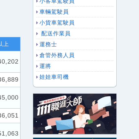
小客車駕駛員
車輛駕駛員
小貨車駕駛員
配送作業員
以上
運務士
倉管外務人員
40,202
運將
娃娃車司機
36,889
45,000
36,051
51,063