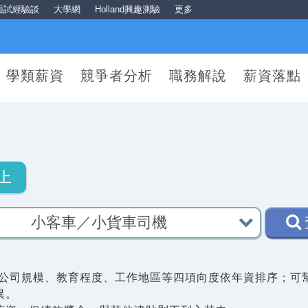
面試經驗談
大學網
Holland興趣測驗
更多
學類薪資
競爭者分析
職務解說
薪資落點
上
公司規模、教育程度、工作地區等四項向度依年資排序；可
異。