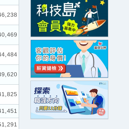
46,238
40,469
44,484
39,620
41,825
41,451
51,291