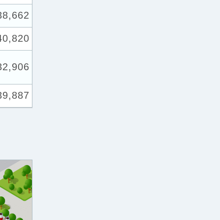
38,662
40,820
32,906
39,887