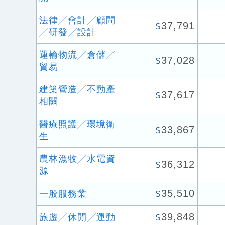
法律╱會計╱顧問
37,791
$
╱研發╱設計
運輸物流╱倉儲╱
37,028
$
貿易
建築營造╱不動產
37,617
$
相關
醫療照護╱環境衛
33,867
$
生
農林漁牧╱水電資
36,312
$
源
35,510
一般服務業
$
39,848
旅遊╱休閒╱運動
$