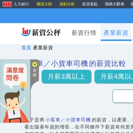
人力銀行
職涯大師
落點分析
薪資落點
職務大辭典
薪資行情
產業薪資
首頁
產業薪資
小客車／小貨車司機
的薪資比較
月薪3萬以上
月薪4萬以
以下是將
小客車／小貨車司機
的薪資，以產業、
看出隨著年資的增長，在不同條件下薪資有何差