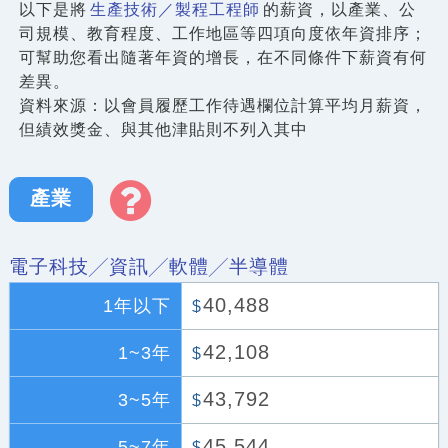
以下是將
生產技術／製程工程師
的薪資，以產業、公
司規模、教育程度、工作地區等四項向度依年資排序；
可幫助您看出隨著年資的增長，在不同條件下薪資有何
差異。
資料來源：以會員履歷工作待遇欄位計算平均月薪資，
但績效獎金、與其他津貼則不列入其中
產業
電子科技╱資訊╱軟體╱半導體
40,488
1年以下
$
42,108
1~3年
$
43,792
3~5年
$
45,544
5~7年
$